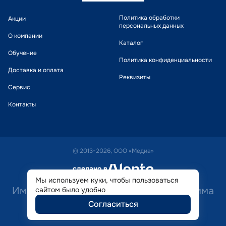
Политика обработки
Акции
персональных данных
О компании
Каталог
Обучение
Политика конфиденциальности
Доставка и оплата
Реквизиты
Сервис
Контакты
© 2013-2026, ООО «Медиа»
сделано в
alente
Мы используем куки, чтобы пользоваться
Имеются противопоказания. Необходима
сайтом было удобно
Согласиться
консультация специалиста.