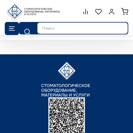
СТОМАТОЛОГИЧЕСКОЕ
Сравнение.
ОБОРУДОВАНИЕ, МАТЕРИАЛЫ
Список избранног
Войти или 
И УСЛУГИ
Поиск
СТОМАТОЛОГИЧЕСКОЕ
ОБОРУДОВАНИЕ,
МАТЕРИАЛЫ И УСЛУГИ