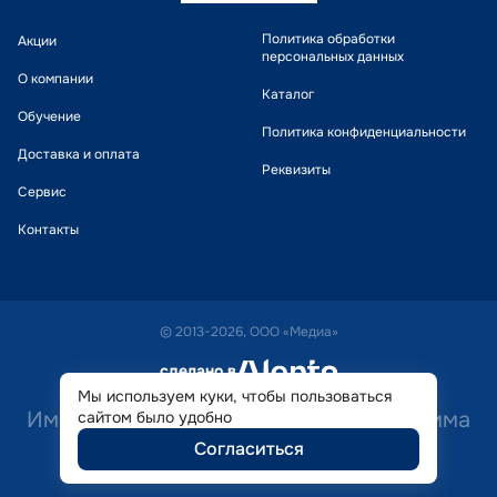
Политика обработки
Акции
персональных данных
О компании
Каталог
Обучение
Политика конфиденциальности
Доставка и оплата
Реквизиты
Сервис
Контакты
© 2013-2026, ООО «Медиа»
сделано в
alente
Мы используем куки, чтобы пользоваться
Имеются противопоказания. Необходима
сайтом было удобно
Согласиться
консультация специалиста.