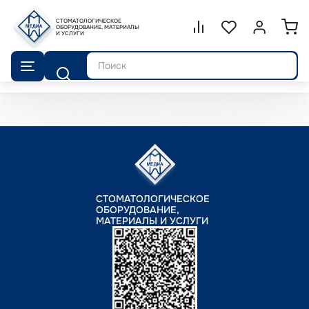
СТОМАТОЛОГИЧЕСКОЕ
Сравнение.
ОБОРУДОВАНИЕ, МАТЕРИАЛЫ
Список избранног
Войти или 
И УСЛУГИ
Поиск
СТОМАТОЛОГИЧЕСКОЕ
ОБОРУДОВАНИЕ,
МАТЕРИАЛЫ И УСЛУГИ