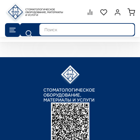
СТОМАТОЛОГИЧЕСКОЕ
Сравнение.
ОБОРУДОВАНИЕ, МАТЕРИАЛЫ
Список избранног
Войти или 
И УСЛУГИ
Поиск
СТОМАТОЛОГИЧЕСКОЕ
ОБОРУДОВАНИЕ,
МАТЕРИАЛЫ И УСЛУГИ