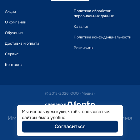
Политика обработки
Акции
персональных данных
О компании
Каталог
Обучение
Политика конфиденциальности
Доставка и оплата
Реквизиты
Сервис
Контакты
© 2013-2026, ООО «Медиа»
сделано в
alente
Мы используем куки, чтобы пользоваться
Имеются противопоказания. Необходима
сайтом было удобно
Согласиться
консультация специалиста.