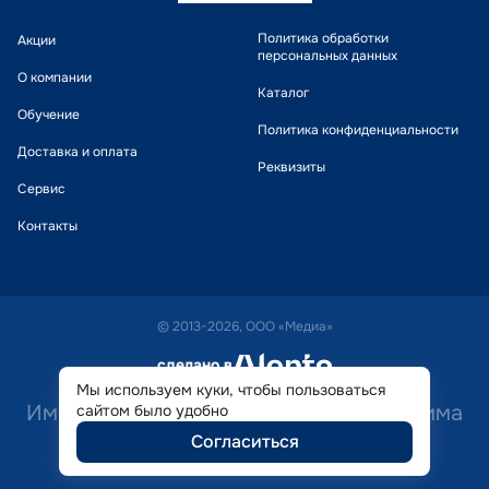
Политика обработки
Акции
персональных данных
О компании
Каталог
Обучение
Политика конфиденциальности
Доставка и оплата
Реквизиты
Сервис
Контакты
© 2013-2026, ООО «Медиа»
сделано в
alente
Мы используем куки, чтобы пользоваться
Имеются противопоказания. Необходима
сайтом было удобно
Согласиться
консультация специалиста.