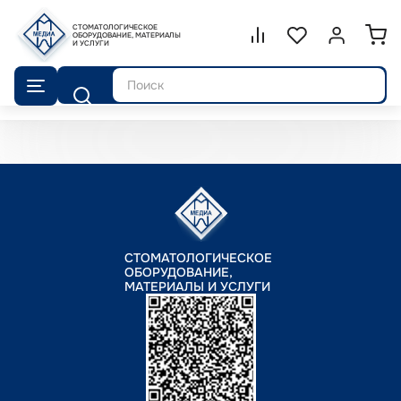
СТОМАТОЛОГИЧЕСКОЕ
Сравнение.
ОБОРУДОВАНИЕ, МАТЕРИАЛЫ
Список избранног
Войти или 
И УСЛУГИ
Поиск
СТОМАТОЛОГИЧЕСКОЕ
ОБОРУДОВАНИЕ,
МАТЕРИАЛЫ И УСЛУГИ