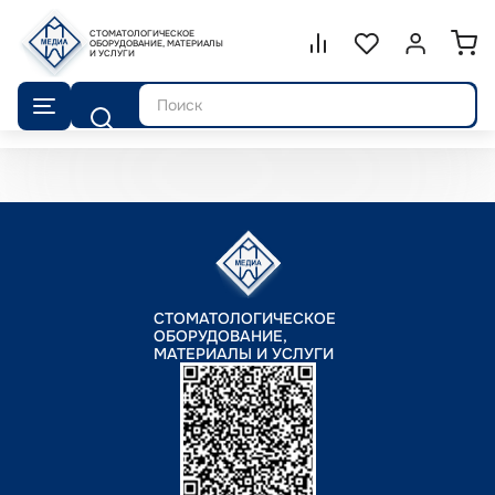
СТОМАТОЛОГИЧЕСКОЕ
Сравнение.
ОБОРУДОВАНИЕ, МАТЕРИАЛЫ
Список избранног
Войти или 
И УСЛУГИ
Поиск
СТОМАТОЛОГИЧЕСКОЕ
ОБОРУДОВАНИЕ,
МАТЕРИАЛЫ И УСЛУГИ