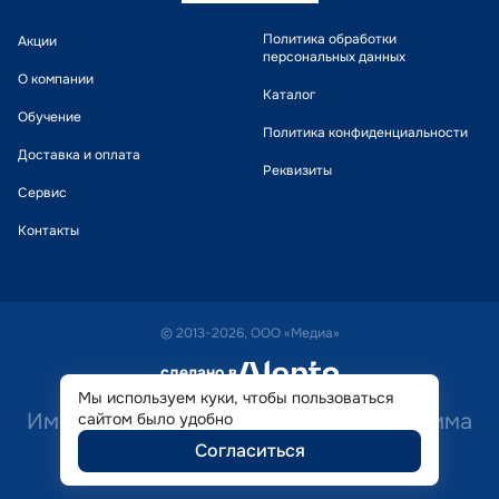
Политика обработки
Акции
персональных данных
О компании
Каталог
Обучение
Политика конфиденциальности
Доставка и оплата
Реквизиты
Сервис
Контакты
© 2013-2026, ООО «Медиа»
сделано в
alente
Мы используем куки, чтобы пользоваться
Имеются противопоказания. Необходима
сайтом было удобно
Согласиться
консультация специалиста.