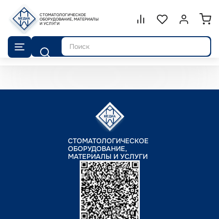
СТОМАТОЛОГИЧЕСКОЕ
Сравнение.
ОБОРУДОВАНИЕ, МАТЕРИАЛЫ
Список избранног
Войти или 
И УСЛУГИ
Поиск
СТОМАТОЛОГИЧЕСКОЕ
ОБОРУДОВАНИЕ,
МАТЕРИАЛЫ И УСЛУГИ