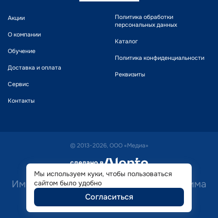
Политика обработки
Акции
персональных данных
О компании
Каталог
Обучение
Политика конфиденциальности
Доставка и оплата
Реквизиты
Сервис
Контакты
© 2013-2026, ООО «Медиа»
сделано в
alente
Мы используем куки, чтобы пользоваться
Имеются противопоказания. Необходима
сайтом было удобно
Согласиться
консультация специалиста.