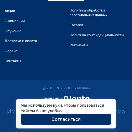
Политика обработки
Акции
персональных данных
О компании
Каталог
Обучение
Политика конфиденциальности
Доставка и оплата
Реквизиты
Сервис
Контакты
© 2013-2026, ООО «Медиа»
сделано в
alente
Мы используем куки, чтобы пользоваться
Имеются противопоказания. Необходима
сайтом было удобно
Согласиться
консультация специалиста.