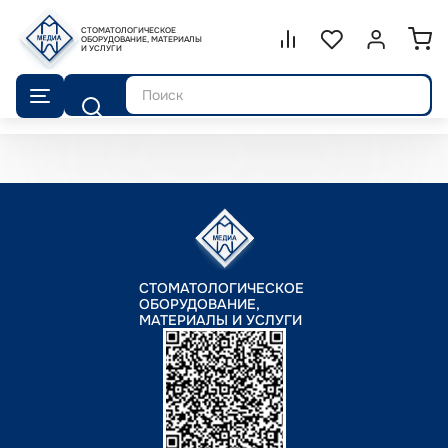
СТОМАТОЛОГИЧЕСКОЕ
Сравнение.
ОБОРУДОВАНИЕ, МАТЕРИАЛЫ
Список избранног
Войти или 
И УСЛУГИ
Поиск
СТОМАТОЛОГИЧЕСКОЕ
ОБОРУДОВАНИЕ,
МАТЕРИАЛЫ И УСЛУГИ