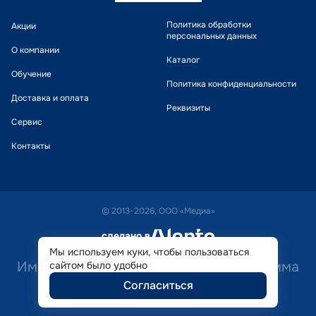
Политика обработки
Акции
персональных данных
О компании
Каталог
Обучение
Политика конфиденциальности
Доставка и оплата
Реквизиты
Сервис
Контакты
© 2013-2026, ООО «Медиа»
сделано в
alente
Мы используем куки, чтобы пользоваться
Имеются противопоказания. Необходима
сайтом было удобно
Согласиться
консультация специалиста.