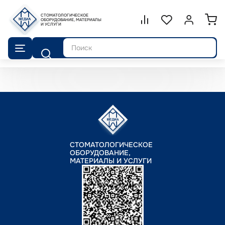
СТОМАТОЛОГИЧЕСКОЕ
Сравнение.
ОБОРУДОВАНИЕ, МАТЕРИАЛЫ
Список избранног
Войти или 
И УСЛУГИ
Поиск
СТОМАТОЛОГИЧЕСКОЕ
ОБОРУДОВАНИЕ,
МАТЕРИАЛЫ И УСЛУГИ