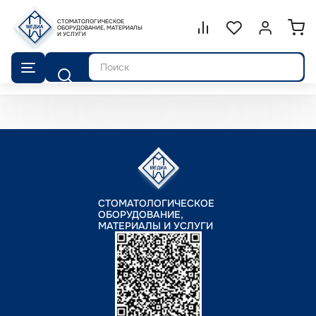
СТОМАТОЛОГИЧЕСКОЕ
Сравнение.
ОБОРУДОВАНИЕ, МАТЕРИАЛЫ
Список избранног
Войти или 
И УСЛУГИ
Поиск
СТОМАТОЛОГИЧЕСКОЕ
ОБОРУДОВАНИЕ,
МАТЕРИАЛЫ И УСЛУГИ