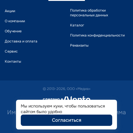
Политика обработки
Акции
персональных данных
О компании
Каталог
Обучение
Политика конфиденциальности
Доставка и оплата
Реквизиты
Сервис
Контакты
© 2013-2026, ООО «Медиа»
сделано в
alente
Мы используем куки, чтобы пользоваться
Имеются противопоказания. Необходима
сайтом было удобно
Согласиться
консультация специалиста.