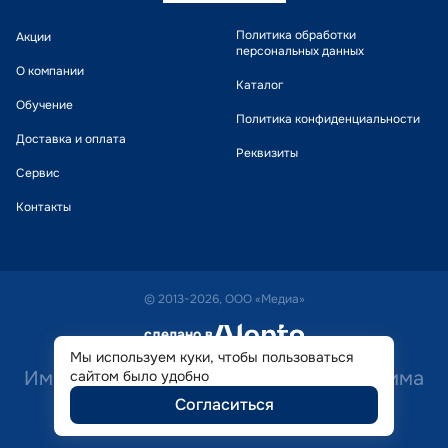
Политика обработки
Акции
персональных данных
О компании
Каталог
Обучение
Политика конфиденциальности
Доставка и оплата
Реквизиты
Сервис
Контакты
© 2013-2026, ООО «Медиа»
сделано в
alente
Мы используем куки, чтобы пользоваться
Имеются противопоказания. Необходима
сайтом было удобно
Согласиться
консультация специалиста.