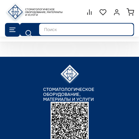
СТОМАТОЛОГИЧЕСКОЕ
Сравнение.
ОБОРУДОВАНИЕ, МАТЕРИАЛЫ
Список избранног
Войти или 
И УСЛУГИ
Поиск
СТОМАТОЛОГИЧЕСКОЕ
ОБОРУДОВАНИЕ,
МАТЕРИАЛЫ И УСЛУГИ