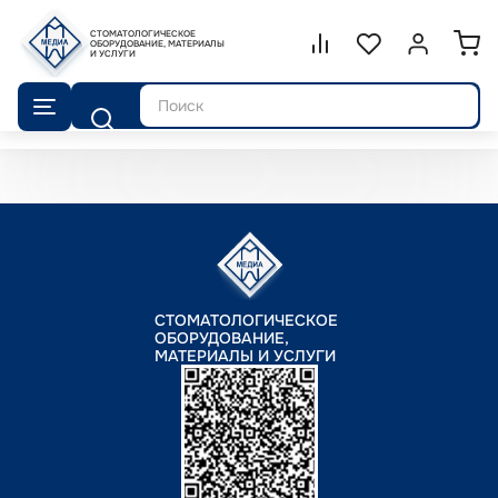
СТОМАТОЛОГИЧЕСКОЕ
Сравнение.
ОБОРУДОВАНИЕ, МАТЕРИАЛЫ
Список избранног
Войти или 
И УСЛУГИ
Поиск
СТОМАТОЛОГИЧЕСКОЕ
ОБОРУДОВАНИЕ,
МАТЕРИАЛЫ И УСЛУГИ