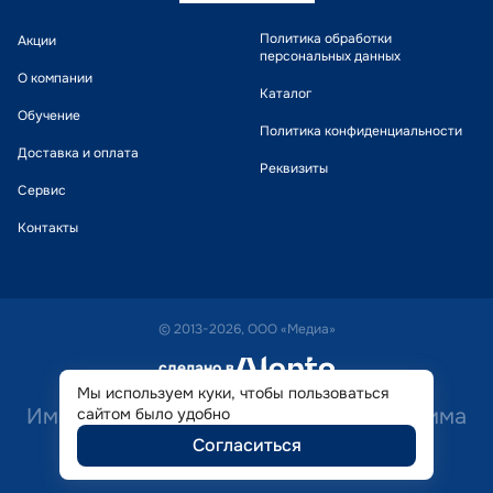
Политика обработки
Акции
персональных данных
О компании
Каталог
Обучение
Политика конфиденциальности
Доставка и оплата
Реквизиты
Сервис
Контакты
© 2013-2026, ООО «Медиа»
сделано в
alente
Мы используем куки, чтобы пользоваться
Имеются противопоказания. Необходима
сайтом было удобно
Согласиться
консультация специалиста.