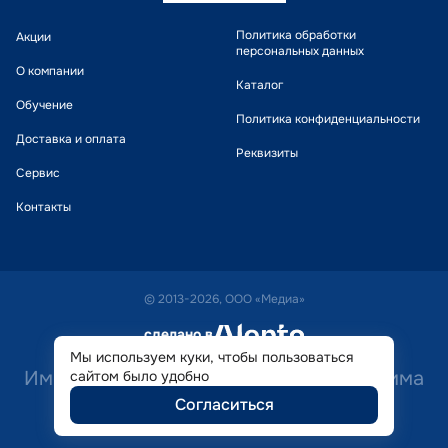
Политика обработки
Акции
персональных данных
О компании
Каталог
Обучение
Политика конфиденциальности
Доставка и оплата
Реквизиты
Сервис
Контакты
© 2013-2026, ООО «Медиа»
сделано в
alente
Мы используем куки, чтобы пользоваться
Имеются противопоказания. Необходима
сайтом было удобно
Согласиться
консультация специалиста.