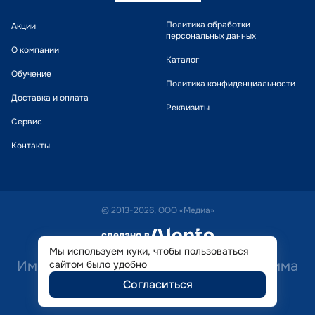
Политика обработки
Акции
персональных данных
О компании
Каталог
Обучение
Политика конфиденциальности
Доставка и оплата
Реквизиты
Сервис
Контакты
© 2013-2026, ООО «Медиа»
сделано в
alente
Мы используем куки, чтобы пользоваться
Имеются противопоказания. Необходима
сайтом было удобно
Согласиться
консультация специалиста.