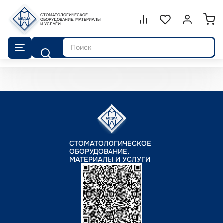
СТОМАТОЛОГИЧЕСКОЕ
Сравнение.
ОБОРУДОВАНИЕ, МАТЕРИАЛЫ
Список избранног
Войти или 
И УСЛУГИ
Поиск
СТОМАТОЛОГИЧЕСКОЕ
ОБОРУДОВАНИЕ,
МАТЕРИАЛЫ И УСЛУГИ