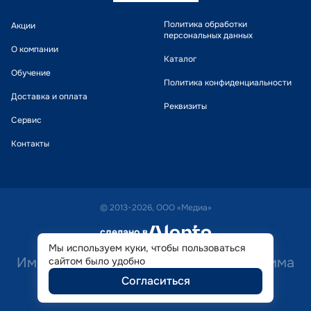
Политика обработки
Акции
персональных данных
О компании
Каталог
Обучение
Политика конфиденциальности
Доставка и оплата
Реквизиты
Сервис
Контакты
© 2013-2026, ООО «Медиа»
сделано в
alente
Мы используем куки, чтобы пользоваться
Имеются противопоказания. Необходима
сайтом было удобно
Согласиться
консультация специалиста.