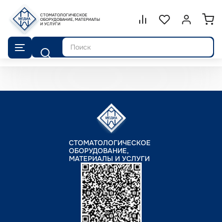
СТОМАТОЛОГИЧЕСКОЕ
Сравнение.
ОБОРУДОВАНИЕ, МАТЕРИАЛЫ
Список избранног
Войти или 
И УСЛУГИ
Поиск
СТОМАТОЛОГИЧЕСКОЕ
ОБОРУДОВАНИЕ,
МАТЕРИАЛЫ И УСЛУГИ