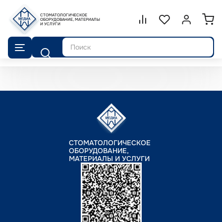
СТОМАТОЛОГИЧЕСКОЕ
Сравнение.
ОБОРУДОВАНИЕ, МАТЕРИАЛЫ
Список избранног
Войти или 
И УСЛУГИ
Поиск
СТОМАТОЛОГИЧЕСКОЕ
ОБОРУДОВАНИЕ,
МАТЕРИАЛЫ И УСЛУГИ