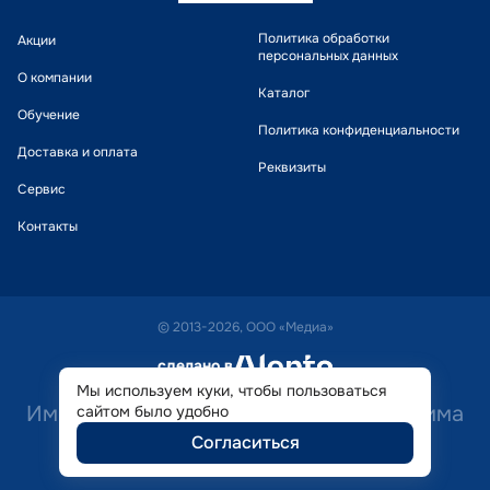
Политика обработки
Акции
персональных данных
О компании
Каталог
Обучение
Политика конфиденциальности
Доставка и оплата
Реквизиты
Сервис
Контакты
© 2013-2026, ООО «Медиа»
сделано в
alente
Мы используем куки, чтобы пользоваться
Имеются противопоказания. Необходима
сайтом было удобно
Согласиться
консультация специалиста.