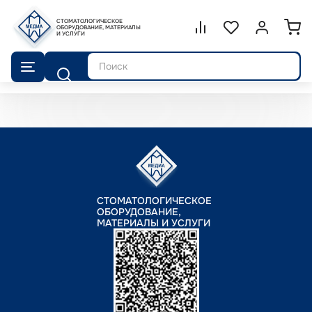
СТОМАТОЛОГИЧЕСКОЕ
Сравнение.
ОБОРУДОВАНИЕ, МАТЕРИАЛЫ
Список избранног
Войти или 
И УСЛУГИ
Поиск
СТОМАТОЛОГИЧЕСКОЕ
ОБОРУДОВАНИЕ,
МАТЕРИАЛЫ И УСЛУГИ