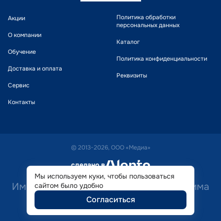
Политика обработки
Акции
персональных данных
О компании
Каталог
Обучение
Политика конфиденциальности
Доставка и оплата
Реквизиты
Сервис
Контакты
© 2013-2026, ООО «Медиа»
сделано в
alente
Мы используем куки, чтобы пользоваться
Имеются противопоказания. Необходима
сайтом было удобно
Согласиться
консультация специалиста.