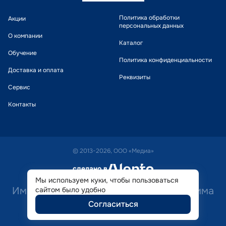
Политика обработки
Акции
персональных данных
О компании
Каталог
Обучение
Политика конфиденциальности
Доставка и оплата
Реквизиты
Сервис
Контакты
© 2013-2026, ООО «Медиа»
сделано в
alente
Мы используем куки, чтобы пользоваться
Имеются противопоказания. Необходима
сайтом было удобно
Согласиться
консультация специалиста.