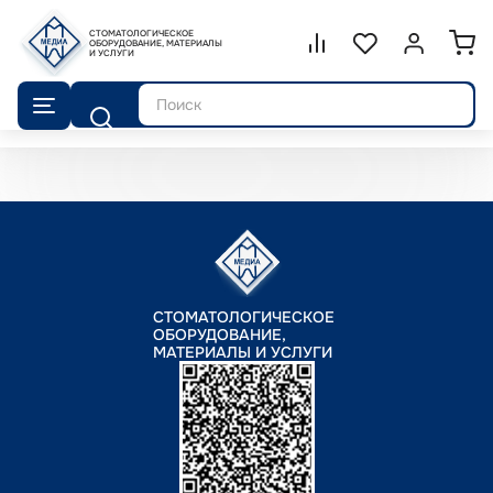
СТОМАТОЛОГИЧЕСКОЕ
Сравнение.
ОБОРУДОВАНИЕ, МАТЕРИАЛЫ
Список избранног
Войти или 
И УСЛУГИ
Поиск
СТОМАТОЛОГИЧЕСКОЕ
ОБОРУДОВАНИЕ,
МАТЕРИАЛЫ И УСЛУГИ