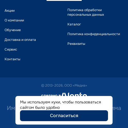
Политика обработки
Акции
персональных данных
О компании
Каталог
Обучение
Политика конфиденциальности
Доставка и оплата
Реквизиты
Сервис
Контакты
© 2013-2026, ООО «Медиа»
сделано в
alente
Мы используем куки, чтобы пользоваться
Имеются противопоказания. Необходима
сайтом было удобно
Согласиться
консультация специалиста.