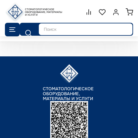
СТОМАТОЛОГИЧЕСКОЕ
Сравнение.
ОБОРУДОВАНИЕ, МАТЕРИАЛЫ
Список избранног
Войти или 
И УСЛУГИ
Поиск
СТОМАТОЛОГИЧЕСКОЕ
ОБОРУДОВАНИЕ,
МАТЕРИАЛЫ И УСЛУГИ