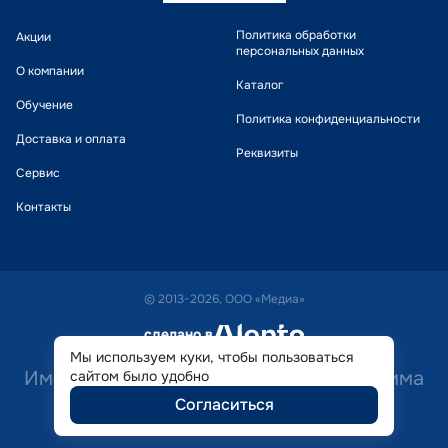
Политика обработки
Акции
персональных данных
О компании
Каталог
Обучение
Политика конфиденциальности
Доставка и оплата
Реквизиты
Сервис
Контакты
© 2013-2026, ООО «Медиа»
сделано в
alente
Мы используем куки, чтобы пользоваться
Имеются противопоказания. Необходима
сайтом было удобно
Согласиться
консультация специалиста.