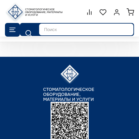
СТОМАТОЛОГИЧЕСКОЕ
Сравнение.
ОБОРУДОВАНИЕ, МАТЕРИАЛЫ
Список избранног
Войти или 
И УСЛУГИ
Поиск
СТОМАТОЛОГИЧЕСКОЕ
ОБОРУДОВАНИЕ,
МАТЕРИАЛЫ И УСЛУГИ