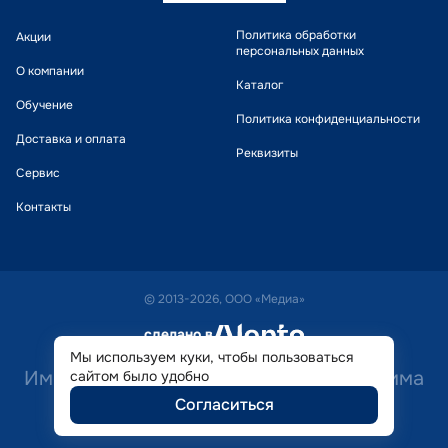
Политика обработки
Акции
персональных данных
О компании
Каталог
Обучение
Политика конфиденциальности
Доставка и оплата
Реквизиты
Сервис
Контакты
© 2013-2026, ООО «Медиа»
сделано в
alente
Мы используем куки, чтобы пользоваться
Имеются противопоказания. Необходима
сайтом было удобно
Согласиться
консультация специалиста.