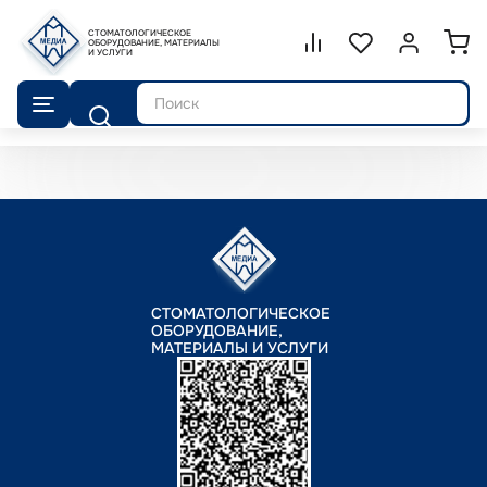
СТОМАТОЛОГИЧЕСКОЕ
Сравнение.
ОБОРУДОВАНИЕ, МАТЕРИАЛЫ
Список избранног
Войти или 
И УСЛУГИ
Поиск
СТОМАТОЛОГИЧЕСКОЕ
ОБОРУДОВАНИЕ,
МАТЕРИАЛЫ И УСЛУГИ