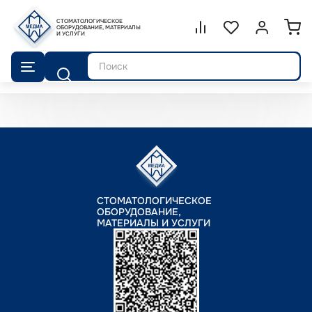
СТОМАТОЛОГИЧЕСКОЕ
Сравнение.
ОБОРУДОВАНИЕ, МАТЕРИАЛЫ
Список избранног
Войти или 
И УСЛУГИ
Поиск
СТОМАТОЛОГИЧЕСКОЕ
ОБОРУДОВАНИЕ,
МАТЕРИАЛЫ И УСЛУГИ