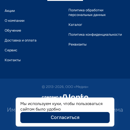
Политика обработки
Акции
персональных данных
О компании
Каталог
Обучение
Политика конфиденциальности
Доставка и оплата
Реквизиты
Сервис
Контакты
© 2013-2026, ООО «Медиа»
сделано в
alente
Мы используем куки, чтобы пользоваться
Имеются противопоказания. Необходима
сайтом было удобно
Согласиться
консультация специалиста.