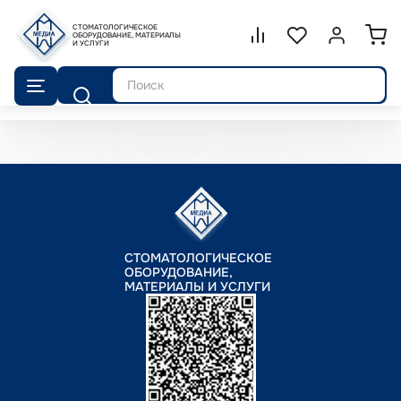
СТОМАТОЛОГИЧЕСКОЕ
Сравнение.
ОБОРУДОВАНИЕ, МАТЕРИАЛЫ
Список избранног
Войти или 
И УСЛУГИ
Поиск
СТОМАТОЛОГИЧЕСКОЕ
ОБОРУДОВАНИЕ,
МАТЕРИАЛЫ И УСЛУГИ