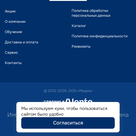
Политика обработки
Акции
персональных данных
О компании
Каталог
Обучение
Политика конфиденциальности
Доставка и оплата
Реквизиты
Сервис
Контакты
© 2013-2026, ООО «Медиа»
сделано в
alente
Мы используем куки, чтобы пользоваться
Имеются противопоказания. Необходима
сайтом было удобно
Согласиться
консультация специалиста.