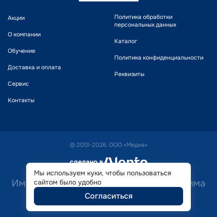
Политика обработки
Акции
персональных данных
О компании
Каталог
Обучение
Политика конфиденциальности
Доставка и оплата
Реквизиты
Сервис
Контакты
© 2013-2026, ООО «Медиа»
сделано в
alente
Мы используем куки, чтобы пользоваться
Имеются противопоказания. Необходима
сайтом было удобно
Согласиться
консультация специалиста.