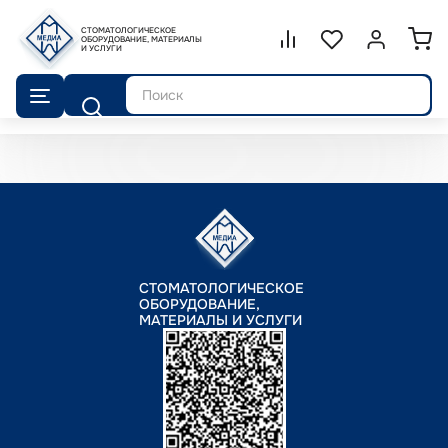
СТОМАТОЛОГИЧЕСКОЕ
Сравнение.
ОБОРУДОВАНИЕ, МАТЕРИАЛЫ
Список избранног
Войти или 
И УСЛУГИ
Поиск
СТОМАТОЛОГИЧЕСКОЕ
ОБОРУДОВАНИЕ,
МАТЕРИАЛЫ И УСЛУГИ