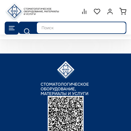
СТОМАТОЛОГИЧЕСКОЕ
Сравнение.
ОБОРУДОВАНИЕ, МАТЕРИАЛЫ
Список избранног
Войти или 
И УСЛУГИ
Поиск
СТОМАТОЛОГИЧЕСКОЕ
ОБОРУДОВАНИЕ,
МАТЕРИАЛЫ И УСЛУГИ