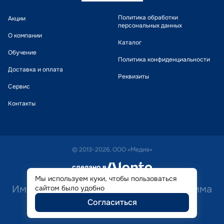
Политика обработки
Акции
персональных данных
О компании
Каталог
Обучение
Политика конфиденциальности
Доставка и оплата
Реквизиты
Сервис
Контакты
© 2013-2026, ООО «Медиа»
сделано в
alente
Мы используем куки, чтобы пользоваться
Имеются противопоказания. Необходима
сайтом было удобно
Согласиться
консультация специалиста.