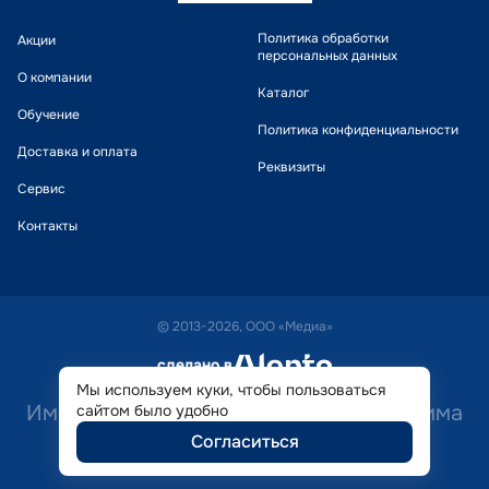
Политика обработки
Акции
персональных данных
О компании
Каталог
Обучение
Политика конфиденциальности
Доставка и оплата
Реквизиты
Сервис
Контакты
© 2013-2026, ООО «Медиа»
сделано в
alente
Мы используем куки, чтобы пользоваться
Имеются противопоказания. Необходима
сайтом было удобно
Согласиться
консультация специалиста.