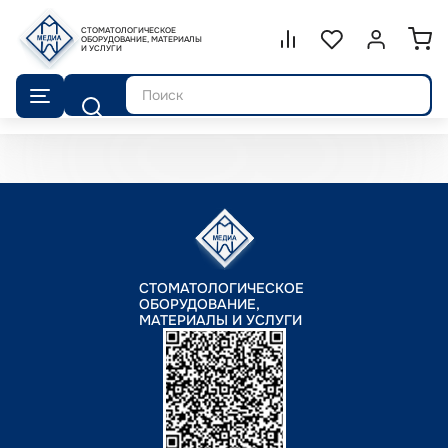
СТОМАТОЛОГИЧЕСКОЕ
Сравнение.
ОБОРУДОВАНИЕ, МАТЕРИАЛЫ
Список избранног
Войти или 
И УСЛУГИ
Поиск
СТОМАТОЛОГИЧЕСКОЕ
ОБОРУДОВАНИЕ,
МАТЕРИАЛЫ И УСЛУГИ