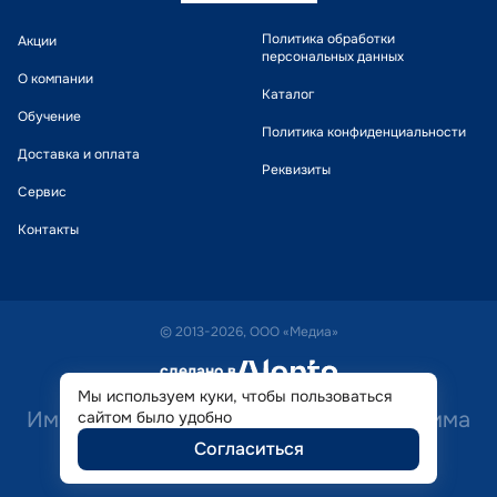
Политика обработки
Акции
персональных данных
О компании
Каталог
Обучение
Политика конфиденциальности
Доставка и оплата
Реквизиты
Сервис
Контакты
© 2013-2026, ООО «Медиа»
сделано в
alente
Мы используем куки, чтобы пользоваться
Имеются противопоказания. Необходима
сайтом было удобно
Согласиться
консультация специалиста.