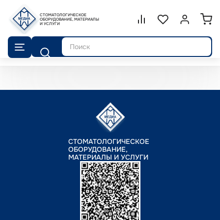
СТОМАТОЛОГИЧЕСКОЕ
Сравнение.
ОБОРУДОВАНИЕ, МАТЕРИАЛЫ
Список избранног
Войти или 
И УСЛУГИ
Поиск
СТОМАТОЛОГИЧЕСКОЕ
ОБОРУДОВАНИЕ,
МАТЕРИАЛЫ И УСЛУГИ