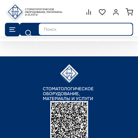
СТОМАТОЛОГИЧЕСКОЕ
Сравнение.
ОБОРУДОВАНИЕ, МАТЕРИАЛЫ
Список избранног
Войти или 
И УСЛУГИ
Поиск
СТОМАТОЛОГИЧЕСКОЕ
ОБОРУДОВАНИЕ,
МАТЕРИАЛЫ И УСЛУГИ