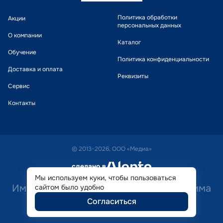
Политика обработки
Акции
персональных данных
О компании
Каталог
Обучение
Политика конфиденциальности
Доставка и оплата
Реквизиты
Сервис
Контакты
© 2013-2026, ООО «Медиа»
сделано в
alente
Мы используем куки, чтобы пользоваться
Имеются противопоказания. Необходима
сайтом было удобно
Согласиться
консультация специалиста.