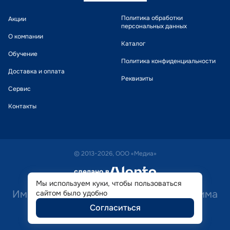
Политика обработки
Акции
персональных данных
О компании
Каталог
Обучение
Политика конфиденциальности
Доставка и оплата
Реквизиты
Сервис
Контакты
© 2013-2026, ООО «Медиа»
сделано в
alente
Мы используем куки, чтобы пользоваться
Имеются противопоказания. Необходима
сайтом было удобно
Согласиться
консультация специалиста.