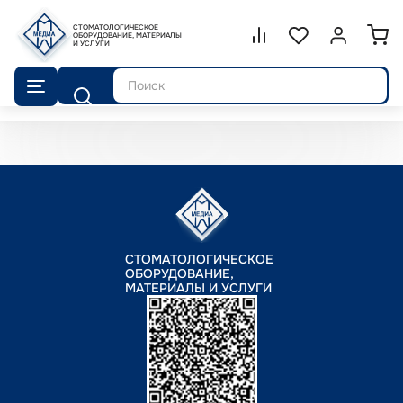
СТОМАТОЛОГИЧЕСКОЕ
Сравнение.
ОБОРУДОВАНИЕ, МАТЕРИАЛЫ
Список избранног
Войти или 
И УСЛУГИ
Поиск
СТОМАТОЛОГИЧЕСКОЕ
ОБОРУДОВАНИЕ,
МАТЕРИАЛЫ И УСЛУГИ