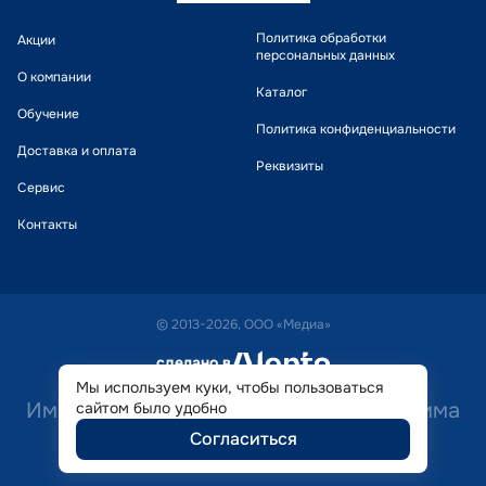
Политика обработки
Акции
персональных данных
О компании
Каталог
Обучение
Политика конфиденциальности
Доставка и оплата
Реквизиты
Сервис
Контакты
© 2013-2026, ООО «Медиа»
сделано в
alente
Мы используем куки, чтобы пользоваться
Имеются противопоказания. Необходима
сайтом было удобно
Согласиться
консультация специалиста.