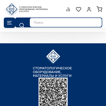
СТОМАТОЛОГИЧЕСКОЕ
Сравнение.
ОБОРУДОВАНИЕ, МАТЕРИАЛЫ
Список избранног
Войти или 
И УСЛУГИ
Поиск
СТОМАТОЛОГИЧЕСКОЕ
ОБОРУДОВАНИЕ,
МАТЕРИАЛЫ И УСЛУГИ