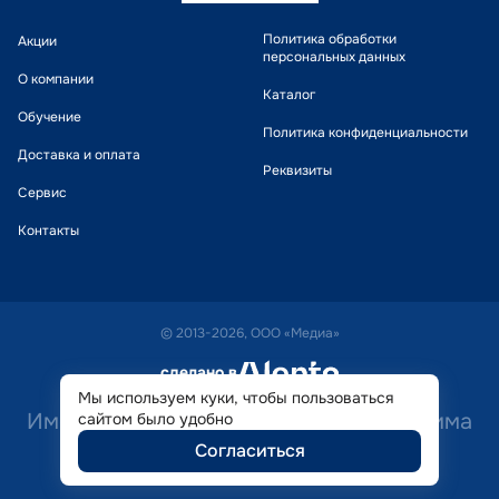
Политика обработки
Акции
персональных данных
О компании
Каталог
Обучение
Политика конфиденциальности
Доставка и оплата
Реквизиты
Сервис
Контакты
© 2013-2026, ООО «Медиа»
сделано в
alente
Мы используем куки, чтобы пользоваться
Имеются противопоказания. Необходима
сайтом было удобно
Согласиться
консультация специалиста.