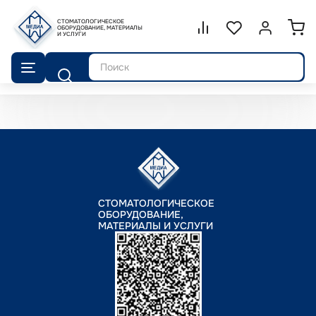
СТОМАТОЛОГИЧЕСКОЕ
Сравнение.
ОБОРУДОВАНИЕ, МАТЕРИАЛЫ
Список избранног
Войти или 
И УСЛУГИ
Поиск
СТОМАТОЛОГИЧЕСКОЕ
ОБОРУДОВАНИЕ,
МАТЕРИАЛЫ И УСЛУГИ