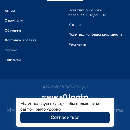
Политика обработки
Акции
персональных данных
О компании
Каталог
Обучение
Политика конфиденциальности
Доставка и оплата
Реквизиты
Сервис
Контакты
© 2013-2026, ООО «Медиа»
сделано в
alente
Мы используем куки, чтобы пользоваться
Имеются противопоказания. Необходима
сайтом было удобно
Согласиться
консультация специалиста.