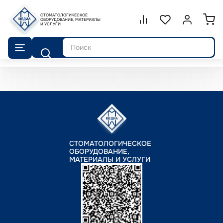
СТОМАТОЛОГИЧЕСКОЕ
Сравнение.
ОБОРУДОВАНИЕ, МАТЕРИАЛЫ
Список избранног
Войти или 
И УСЛУГИ
Поиск
СТОМАТОЛОГИЧЕСКОЕ
ОБОРУДОВАНИЕ,
МАТЕРИАЛЫ И УСЛУГИ