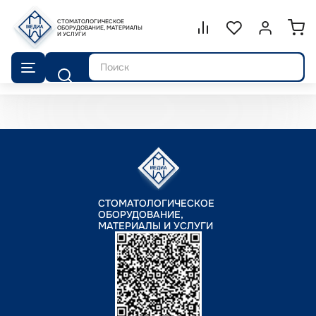
СТОМАТОЛОГИЧЕСКОЕ
Сравнение.
ОБОРУДОВАНИЕ, МАТЕРИАЛЫ
Список избранног
Войти или 
И УСЛУГИ
Поиск
СТОМАТОЛОГИЧЕСКОЕ
ОБОРУДОВАНИЕ,
МАТЕРИАЛЫ И УСЛУГИ