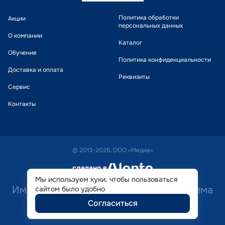
Политика обработки
Акции
персональных данных
О компании
Каталог
Обучение
Политика конфиденциальности
Доставка и оплата
Реквизиты
Сервис
Контакты
© 2013-2026, ООО «Медиа»
сделано в
alente
Мы используем куки, чтобы пользоваться
Имеются противопоказания. Необходима
сайтом было удобно
Согласиться
консультация специалиста.