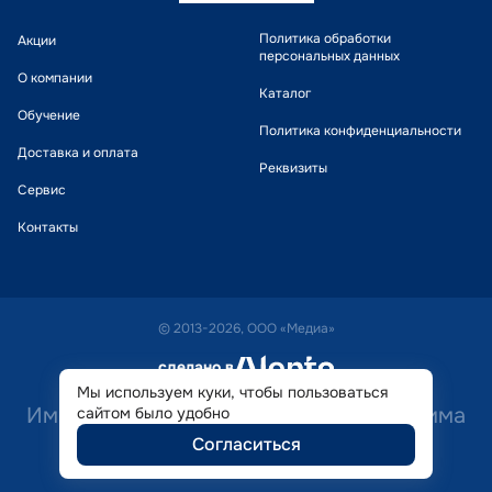
Политика обработки
Акции
персональных данных
О компании
Каталог
Обучение
Политика конфиденциальности
Доставка и оплата
Реквизиты
Сервис
Контакты
© 2013-2026, ООО «Медиа»
сделано в
alente
Мы используем куки, чтобы пользоваться
Имеются противопоказания. Необходима
сайтом было удобно
Согласиться
консультация специалиста.