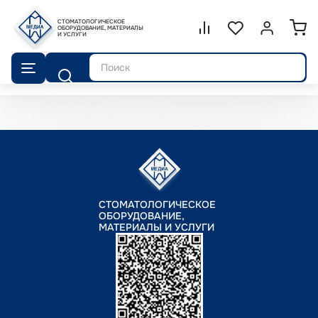
СТОМАТОЛОГИЧЕСКОЕ
Сравнение.
ОБОРУДОВАНИЕ, МАТЕРИАЛЫ
Список избранног
Войти или 
И УСЛУГИ
Поиск
СТОМАТОЛОГИЧЕСКОЕ
ОБОРУДОВАНИЕ,
МАТЕРИАЛЫ И УСЛУГИ