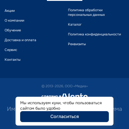
Политика обработки
Акции
персональных данных
О компании
Каталог
Обучение
Политика конфиденциальности
Доставка и оплата
Реквизиты
Сервис
Контакты
© 2013-2026, ООО «Медиа»
сделано в
alente
Мы используем куки, чтобы пользоваться
Имеются противопоказания. Необходима
сайтом было удобно
Согласиться
консультация специалиста.