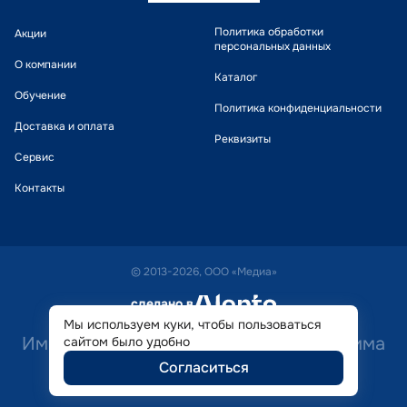
Политика обработки
Акции
персональных данных
О компании
Каталог
Обучение
Политика конфиденциальности
Доставка и оплата
Реквизиты
Сервис
Контакты
© 2013-2026, ООО «Медиа»
сделано в
alente
Мы используем куки, чтобы пользоваться
Имеются противопоказания. Необходима
сайтом было удобно
Согласиться
консультация специалиста.