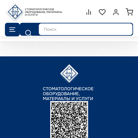
СТОМАТОЛОГИЧЕСКОЕ
Сравнение.
ОБОРУДОВАНИЕ, МАТЕРИАЛЫ
Список избранног
Войти или 
И УСЛУГИ
Поиск
СТОМАТОЛОГИЧЕСКОЕ
ОБОРУДОВАНИЕ,
МАТЕРИАЛЫ И УСЛУГИ