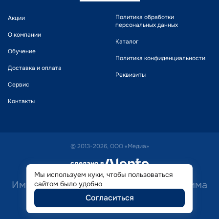
Политика обработки
Акции
персональных данных
О компании
Каталог
Обучение
Политика конфиденциальности
Доставка и оплата
Реквизиты
Сервис
Контакты
© 2013-2026, ООО «Медиа»
сделано в
alente
Мы используем куки, чтобы пользоваться
Имеются противопоказания. Необходима
сайтом было удобно
Согласиться
консультация специалиста.