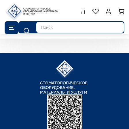
СТОМАТОЛОГИЧЕСКОЕ
Сравнение.
ОБОРУДОВАНИЕ, МАТЕРИАЛЫ
Список избранног
Войти или 
И УСЛУГИ
Поиск
СТОМАТОЛОГИЧЕСКОЕ
ОБОРУДОВАНИЕ,
МАТЕРИАЛЫ И УСЛУГИ