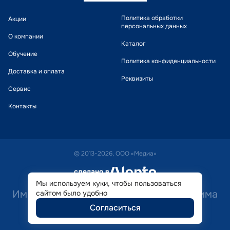
Политика обработки
Акции
персональных данных
О компании
Каталог
Обучение
Политика конфиденциальности
Доставка и оплата
Реквизиты
Сервис
Контакты
© 2013-2026, ООО «Медиа»
сделано в
alente
Мы используем куки, чтобы пользоваться
Имеются противопоказания. Необходима
сайтом было удобно
Согласиться
консультация специалиста.