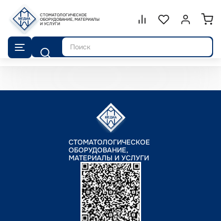
СТОМАТОЛОГИЧЕСКОЕ
Сравнение.
ОБОРУДОВАНИЕ, МАТЕРИАЛЫ
Список избранног
Войти или 
И УСЛУГИ
Поиск
СТОМАТОЛОГИЧЕСКОЕ
ОБОРУДОВАНИЕ,
МАТЕРИАЛЫ И УСЛУГИ