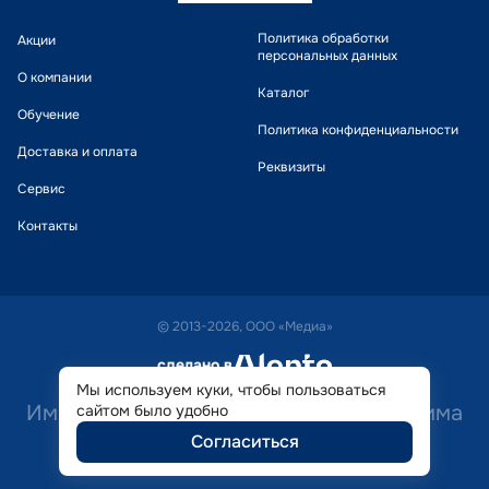
Политика обработки
Акции
персональных данных
О компании
Каталог
Обучение
Политика конфиденциальности
Доставка и оплата
Реквизиты
Сервис
Контакты
© 2013-2026, ООО «Медиа»
сделано в
alente
Мы используем куки, чтобы пользоваться
Имеются противопоказания. Необходима
сайтом было удобно
Согласиться
консультация специалиста.