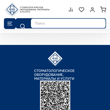
СТОМАТОЛОГИЧЕСКОЕ
Сравнение.
ОБОРУДОВАНИЕ, МАТЕРИАЛЫ
Список избранног
Войти или 
И УСЛУГИ
Поиск
СТОМАТОЛОГИЧЕСКОЕ
ОБОРУДОВАНИЕ,
МАТЕРИАЛЫ И УСЛУГИ