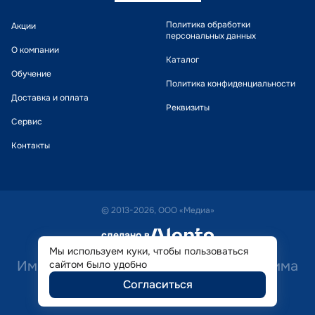
Политика обработки
Акции
персональных данных
О компании
Каталог
Обучение
Политика конфиденциальности
Доставка и оплата
Реквизиты
Сервис
Контакты
© 2013-2026, ООО «Медиа»
сделано в
alente
Мы используем куки, чтобы пользоваться
Имеются противопоказания. Необходима
сайтом было удобно
Согласиться
консультация специалиста.