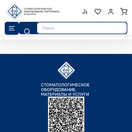
СТОМАТОЛОГИЧЕСКОЕ
Сравнение.
ОБОРУДОВАНИЕ, МАТЕРИАЛЫ
Список избранног
Войти или 
И УСЛУГИ
Поиск
СТОМАТОЛОГИЧЕСКОЕ
ОБОРУДОВАНИЕ,
МАТЕРИАЛЫ И УСЛУГИ