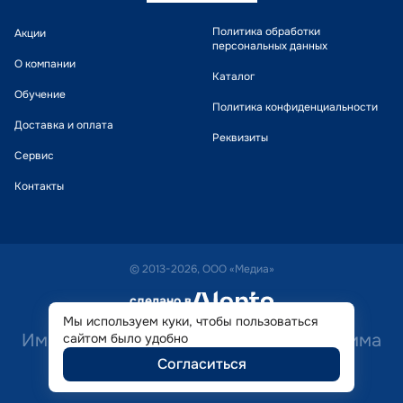
Политика обработки
Акции
персональных данных
О компании
Каталог
Обучение
Политика конфиденциальности
Доставка и оплата
Реквизиты
Сервис
Контакты
© 2013-2026, ООО «Медиа»
сделано в
alente
Мы используем куки, чтобы пользоваться
Имеются противопоказания. Необходима
сайтом было удобно
Согласиться
консультация специалиста.