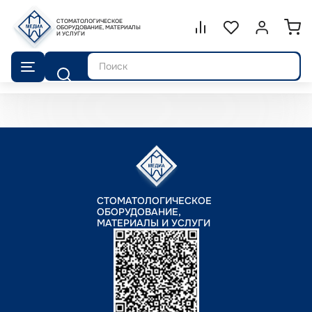
СТОМАТОЛОГИЧЕСКОЕ
Сравнение.
ОБОРУДОВАНИЕ, МАТЕРИАЛЫ
Список избранног
Войти или 
И УСЛУГИ
Поиск
СТОМАТОЛОГИЧЕСКОЕ
ОБОРУДОВАНИЕ,
МАТЕРИАЛЫ И УСЛУГИ