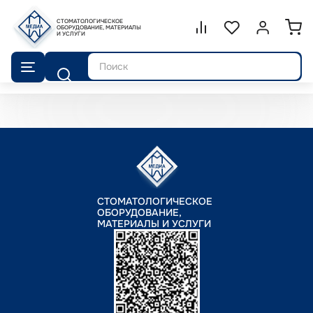
СТОМАТОЛОГИЧЕСКОЕ
Сравнение.
ОБОРУДОВАНИЕ, МАТЕРИАЛЫ
Список избранног
Войти или 
И УСЛУГИ
Поиск
СТОМАТОЛОГИЧЕСКОЕ
ОБОРУДОВАНИЕ,
МАТЕРИАЛЫ И УСЛУГИ