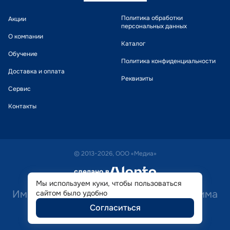
Политика обработки
Акции
персональных данных
О компании
Каталог
Обучение
Политика конфиденциальности
Доставка и оплата
Реквизиты
Сервис
Контакты
© 2013-2026, ООО «Медиа»
сделано в
alente
Мы используем куки, чтобы пользоваться
Имеются противопоказания. Необходима
сайтом было удобно
Согласиться
консультация специалиста.