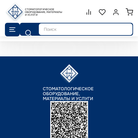
СТОМАТОЛОГИЧЕСКОЕ
Сравнение.
ОБОРУДОВАНИЕ, МАТЕРИАЛЫ
Список избранног
Войти или 
И УСЛУГИ
Поиск
СТОМАТОЛОГИЧЕСКОЕ
ОБОРУДОВАНИЕ,
МАТЕРИАЛЫ И УСЛУГИ