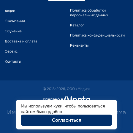
Политика обработки
Акции
персональных данных
О компании
Каталог
Обучение
Политика конфиденциальности
Доставка и оплата
Реквизиты
Сервис
Контакты
© 2013-2026, ООО «Медиа»
сделано в
alente
Мы используем куки, чтобы пользоваться
Имеются противопоказания. Необходима
сайтом было удобно
Согласиться
консультация специалиста.