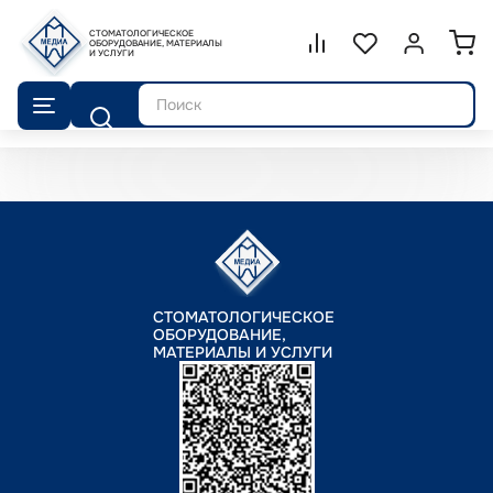
СТОМАТОЛОГИЧЕСКОЕ
Сравнение.
ОБОРУДОВАНИЕ, МАТЕРИАЛЫ
Список избранног
Войти или 
И УСЛУГИ
Поиск
СТОМАТОЛОГИЧЕСКОЕ
ОБОРУДОВАНИЕ,
МАТЕРИАЛЫ И УСЛУГИ