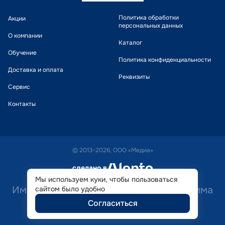
Политика обработки
Акции
персональных данных
О компании
Каталог
Обучение
Политика конфиденциальности
Доставка и оплата
Реквизиты
Сервис
Контакты
© 2013-2026, ООО «Медиа»
сделано в
alente
Мы используем куки, чтобы пользоваться
Имеются противопоказания. Необходима
сайтом было удобно
Согласиться
консультация специалиста.