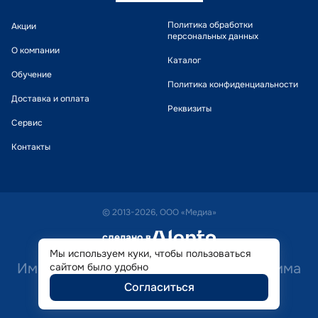
Политика обработки
Акции
персональных данных
О компании
Каталог
Обучение
Политика конфиденциальности
Доставка и оплата
Реквизиты
Сервис
Контакты
© 2013-2026, ООО «Медиа»
сделано в
alente
Мы используем куки, чтобы пользоваться
Имеются противопоказания. Необходима
сайтом было удобно
Согласиться
консультация специалиста.