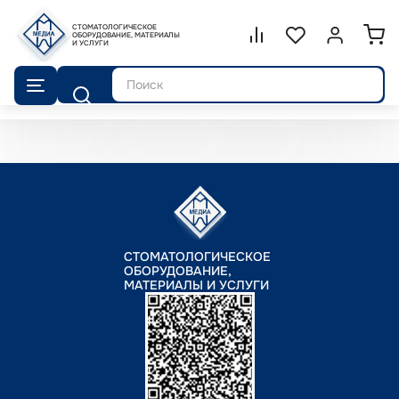
СТОМАТОЛОГИЧЕСКОЕ
Сравнение.
ОБОРУДОВАНИЕ, МАТЕРИАЛЫ
Список избранног
Войти или 
И УСЛУГИ
Поиск
СТОМАТОЛОГИЧЕСКОЕ
ОБОРУДОВАНИЕ,
МАТЕРИАЛЫ И УСЛУГИ