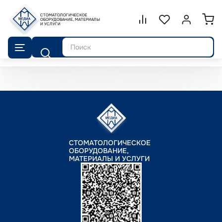
СТОМАТОЛОГИЧЕСКОЕ
Сравнение.
ОБОРУДОВАНИЕ, МАТЕРИАЛЫ
Список избранног
Войти или 
И УСЛУГИ
Поиск
СТОМАТОЛОГИЧЕСКОЕ
ОБОРУДОВАНИЕ,
МАТЕРИАЛЫ И УСЛУГИ