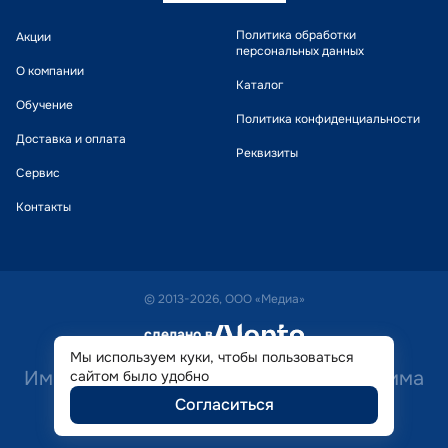
Политика обработки
Акции
персональных данных
О компании
Каталог
Обучение
Политика конфиденциальности
Доставка и оплата
Реквизиты
Сервис
Контакты
© 2013-2026, ООО «Медиа»
сделано в
alente
Мы используем куки, чтобы пользоваться
Имеются противопоказания. Необходима
сайтом было удобно
Согласиться
консультация специалиста.