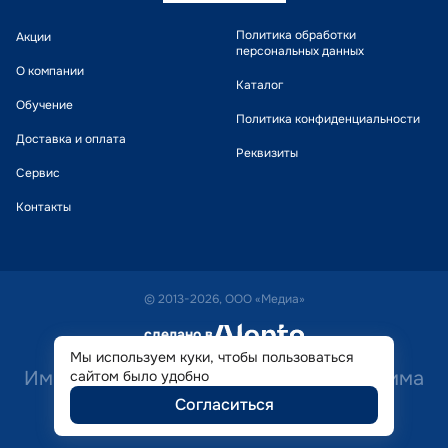
Политика обработки
Акции
персональных данных
О компании
Каталог
Обучение
Политика конфиденциальности
Доставка и оплата
Реквизиты
Сервис
Контакты
© 2013-2026, ООО «Медиа»
сделано в
alente
Мы используем куки, чтобы пользоваться
Имеются противопоказания. Необходима
сайтом было удобно
Согласиться
консультация специалиста.