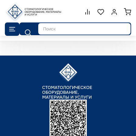
СТОМАТОЛОГИЧЕСКОЕ
Сравнение.
ОБОРУДОВАНИЕ, МАТЕРИАЛЫ
Список избранног
Войти или 
И УСЛУГИ
Поиск
СТОМАТОЛОГИЧЕСКОЕ
ОБОРУДОВАНИЕ,
МАТЕРИАЛЫ И УСЛУГИ