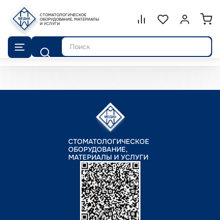
СТОМАТОЛОГИЧЕСКОЕ
Сравнение.
ОБОРУДОВАНИЕ, МАТЕРИАЛЫ
Список избранног
Войти или 
И УСЛУГИ
Поиск
СТОМАТОЛОГИЧЕСКОЕ
ОБОРУДОВАНИЕ,
МАТЕРИАЛЫ И УСЛУГИ