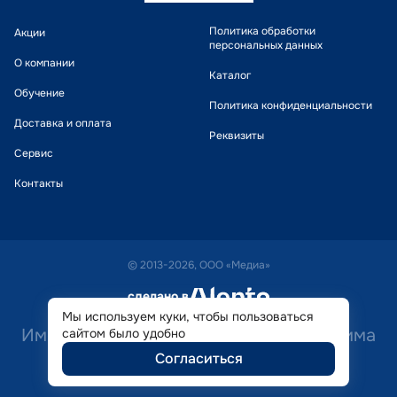
Политика обработки
Акции
персональных данных
О компании
Каталог
Обучение
Политика конфиденциальности
Доставка и оплата
Реквизиты
Сервис
Контакты
© 2013-2026, ООО «Медиа»
сделано в
alente
Мы используем куки, чтобы пользоваться
Имеются противопоказания. Необходима
сайтом было удобно
Согласиться
консультация специалиста.