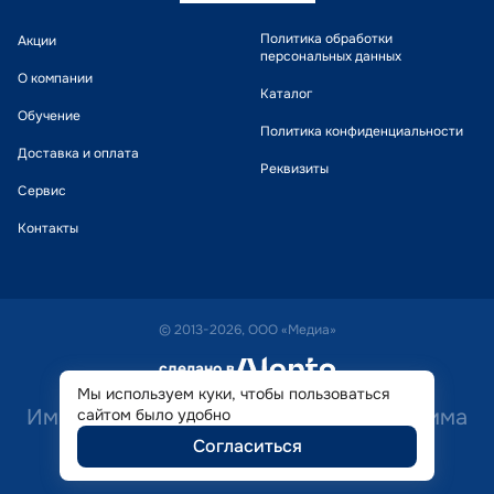
Политика обработки
Акции
персональных данных
О компании
Каталог
Обучение
Политика конфиденциальности
Доставка и оплата
Реквизиты
Сервис
Контакты
© 2013-2026, ООО «Медиа»
сделано в
alente
Мы используем куки, чтобы пользоваться
Имеются противопоказания. Необходима
сайтом было удобно
Согласиться
консультация специалиста.