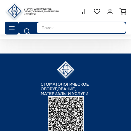
СТОМАТОЛОГИЧЕСКОЕ
Сравнение.
ОБОРУДОВАНИЕ, МАТЕРИАЛЫ
Список избранног
Войти или 
И УСЛУГИ
Поиск
СТОМАТОЛОГИЧЕСКОЕ
ОБОРУДОВАНИЕ,
МАТЕРИАЛЫ И УСЛУГИ