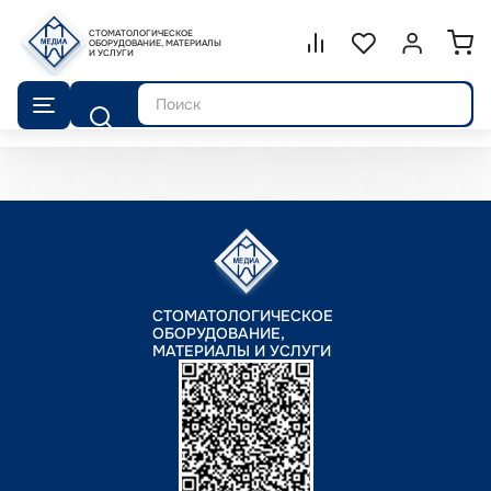
СТОМАТОЛОГИЧЕСКОЕ
Сравнение.
ОБОРУДОВАНИЕ, МАТЕРИАЛЫ
Список избранног
Войти или 
И УСЛУГИ
Поиск
СТОМАТОЛОГИЧЕСКОЕ
ОБОРУДОВАНИЕ,
МАТЕРИАЛЫ И УСЛУГИ