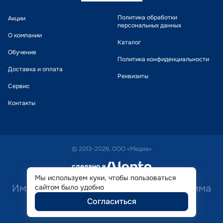
Политика обработки
Акции
персональных данных
О компании
Каталог
Обучение
Политика конфиденциальности
Доставка и оплата
Реквизиты
Сервис
Контакты
© 2013-2026, ООО «Медиа»
сделано в
alente
Мы используем куки, чтобы пользоваться
Имеются противопоказания. Необходима
сайтом было удобно
Согласиться
консультация специалиста.