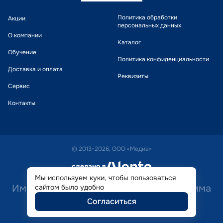
Политика обработки
Акции
персональных данных
О компании
Каталог
Обучение
Политика конфиденциальности
Доставка и оплата
Реквизиты
Сервис
Контакты
© 2013-2026, ООО «Медиа»
сделано в
alente
Мы используем куки, чтобы пользоваться
Имеются противопоказания. Необходима
сайтом было удобно
Согласиться
консультация специалиста.