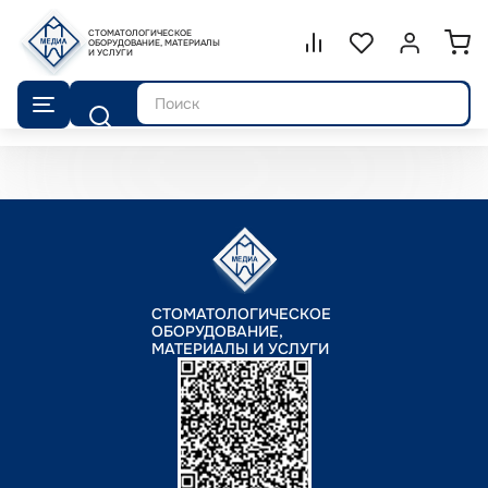
СТОМАТОЛОГИЧЕСКОЕ
Сравнение.
ОБОРУДОВАНИЕ, МАТЕРИАЛЫ
Список избранног
Войти или 
И УСЛУГИ
Поиск
СТОМАТОЛОГИЧЕСКОЕ
ОБОРУДОВАНИЕ,
МАТЕРИАЛЫ И УСЛУГИ